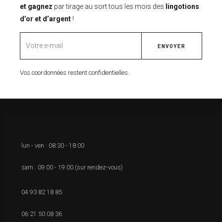
et gagnez
par tirage au sort tous les mois des
lingotions
d’or et d’argent
!
Vos coordonnées restent confidentielles.
lun - ven : 08:30 - 18:00
sam : 09:00 - 19:00 (sur rendez-vous)
04 93 82 18 85
06 21 50 08 36